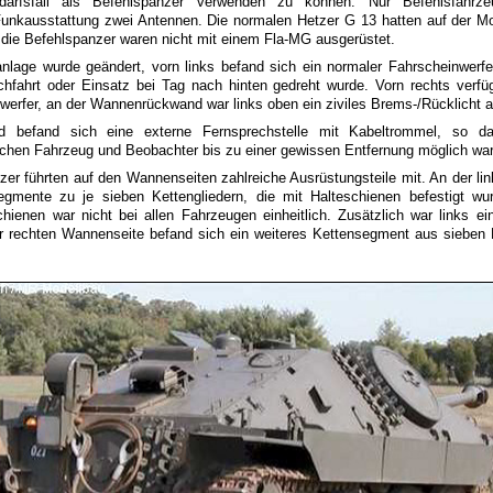
arfsfall als Befehlspanzer verwenden zu können. Nur Befehlsfahrz
unkausstattung zwei Antennen. Die normalen Hetzer G 13 hatten auf der 
 die Befehlspanzer waren nicht mit einem Fla-MG ausgerüstet.
nlage wurde geändert, vorn links befand sich ein normaler Fahrscheinwerfe
hfahrt oder Einsatz bei Tag nach hinten gedreht wurde. Vorn rechts verfü
werfer, an der Wannenrückwand war links oben ein ziviles Brems-/Rücklicht 
 befand sich eine externe Fernsprechstelle mit Kabeltrommel, so das
schen Fahrzeug und Beobachter bis zu einer gewissen Entfernung möglich war
zer führten auf den Wannenseiten zahlreiche Ausrüstungsteile mit. An der l
egmente zu je sieben Kettengliedern, die mit Halteschienen befestigt w
hienen war nicht bei allen Fahrzeugen einheitlich. Zusätzlich war links e
r rechten Wannenseite befand sich ein weiteres Kettensegment aus sieben K