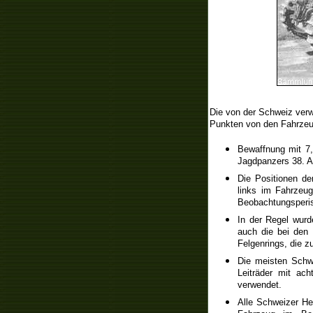
Die von der Schweiz verw
Punkten von den Fahrze
Bewaffnung mit 7
Jagdpanzers 38. A
Die Positionen d
links im Fahrzeu
Beobachtungsperis
In der Regel wurd
auch die bei den 
Felgenrings, die z
Die meisten Schwe
Leiträder mit ac
verwendet.
Alle Schweizer He