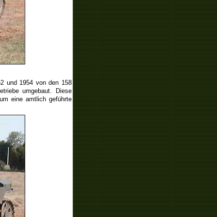
952 und 1954 von den 158
etriebe umgebaut. Diese
 um eine amtlich geführte