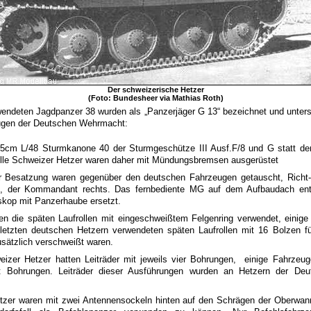
Der schweizerische Hetzer
(Foto: Bundesheer via Mathias Roth)
endeten Jagdpanzer 38 wurden als „Panzerjäger G 13“ bezeichnet und unters
ugen der Deutschen Wehrmacht:
,5cm L/48 Sturmkanone 40 der Sturmgeschütze III Ausf.F/8 und G statt d
lle Schweizer Hetzer waren daher mit Mündungsbremsen ausgerüstet
er Besatzung waren gegenüber den deutschen Fahrzeugen getauscht, Richt
g, der Kommandant rechts. Das fernbediente MG auf dem Aufbaudach entf
kop mit Panzerhaube ersetzt.
en die späten Laufrollen mit eingeschweißtem Felgenring verwendet, einige
letzten deutschen Hetzern verwendeten späten Laufrollen mit 16 Bolzen f
usätzlich verschweißt waren.
izer Hetzer hatten Leiträder mit jeweils vier Bohrungen, einige Fahrzeug
ht Bohrungen. Leiträder dieser Ausführungen wurden an Hetzern der De
tzer waren mit zwei Antennensockeln hinten auf den Schrägen der Oberwan