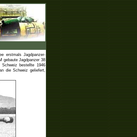
ee erstmals Jagdpanzer-
MM gebaute Jagdpanzer 38
 Schweiz bestellte 1946
 die Schweiz geliefert,