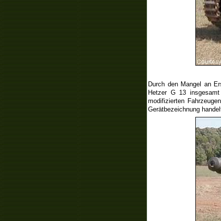
Durch den Mangel an Ers
Hetzer G 13 insgesamt 
modifizierten Fahrzeugen
Gerätbezeichnung handelt,