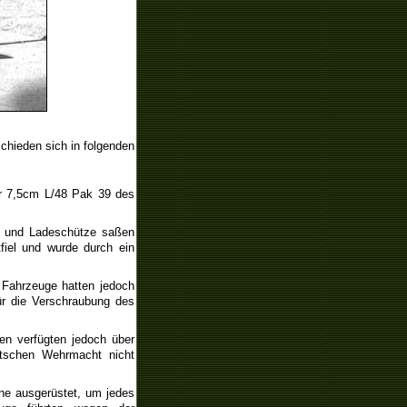
chieden sich in folgenden
er 7,5cm L/48 Pak 39 des
- und Ladeschütze saßen
iel und wurde durch ein
 Fahrzeuge hatten jedoch
ür die Verschraubung des
en verfügten jedoch über
utschen Wehrmacht nicht
ne ausgerüstet, um jedes