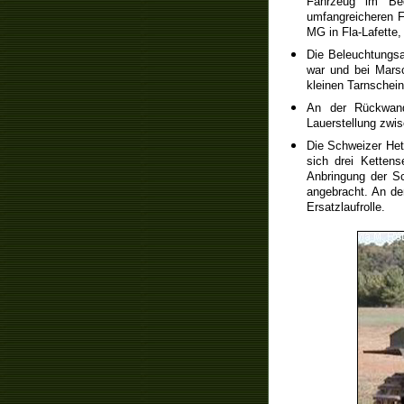
Fahrzeug im Bed
umfangreicheren F
MG in Fla-Lafette,
Die Beleuchtungsa
war und bei Marsc
kleinen Tarnschein
An der Rückwand
Lauerstellung zwi
Die Schweizer Het
sich drei Kettens
Anbringung der Sc
angebracht. An de
Ersatzlaufrolle.