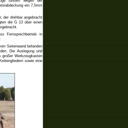
euge führten wegen der
Motorabdeckung ein 7,5mm
r, der drehbar angebracht
gten die G 13 über einen
angebracht.
s Fernsprechbetrieb in
.
inken Seitenwand befanden
urden. Die Auslegung und
in großer Werkzeugkasten
ettengliedern sowie eine